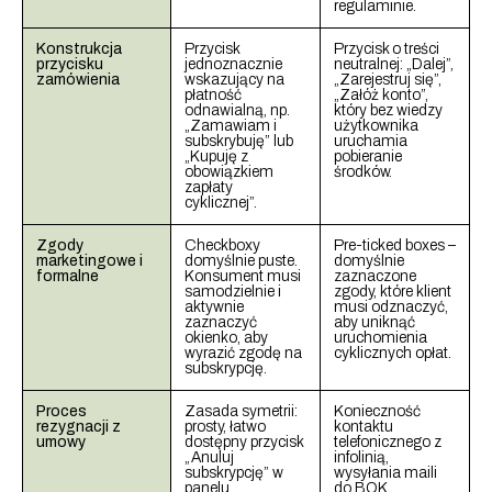
regulaminie.
Konstrukcja
Przycisk
Przycisk o treści
przycisku
jednoznacznie
neutralnej: „Dalej”,
zamówienia
wskazujący na
„Zarejestruj się”,
płatność
„Załóż konto”,
odnawialną, np.
który bez wiedzy
„Zamawiam i
użytkownika
subskrybuję” lub
uruchamia
„Kupuję z
pobieranie
obowiązkiem
środków.
zapłaty
cyklicznej”.
Zgody
Checkboxy
Pre-ticked boxes –
marketingowe i
domyślnie puste.
domyślnie
formalne
Konsument musi
zaznaczone
samodzielnie i
zgody, które klient
aktywnie
musi odznaczyć,
zaznaczyć
aby uniknąć
okienko, aby
uruchomienia
wyrazić zgodę na
cyklicznych opłat.
subskrypcję.
Proces
Zasada symetrii:
Konieczność
rezygnacji z
prosty, łatwo
kontaktu
umowy
dostępny przycisk
telefonicznego z
„Anuluj
infolinią,
subskrypcję” w
wysyłania maili
panelu
do BOK,