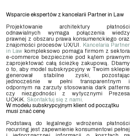
Wsparcie ekspertów z kancelarii Partner in Law
Projektowanie architektury płatności
odnawialnych wymaga połączenia wiedzy
prawnej z obszaru prawa konsumenckiego oraz
znajomości procesów UX/UI.
Kancelaria Partner
in Law
kompleksowo pomaga firmom z sektora
e-commerce bezpiecznie pod kątem prawnym
zaprojektować całą ścieżkę zakupową. Dbamy
o to, aby model subskrypcyjny w Twoim sklepie
generował stabilne zyski, pozostając
jednocześnie w pełni transparentnym i
odpornym na zarzuty stosowania dark patterns
czy niezgodności z wytycznymi Prezesa
UOKiK.
Skontaktuj się z nami
.
W modelu subskrypcyjnym klient od początku
musi znać cenę
Podstawą do legalnego wdrożenia płatności
recurring jest zapewnienie konsumentowi pełnej
i jednoznacznej informacji o kosztach na