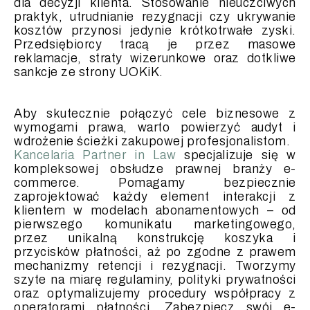
dla decyzji klienta. Stosowanie nieuczciwych
praktyk, utrudnianie rezygnacji czy ukrywanie
kosztów przynosi jedynie krótkotrwałe zyski.
Przedsiębiorcy tracą je przez masowe
reklamacje, straty wizerunkowe oraz dotkliwe
sankcje ze strony UOKiK.
Aby skutecznie połączyć cele biznesowe z
wymogami prawa, warto powierzyć audyt i
wdrożenie ścieżki zakupowej profesjonalistom.
Kancelaria Partner in Law
specjalizuje się w
kompleksowej obsłudze prawnej branży e-
commerce. Pomagamy bezpiecznie
zaprojektować każdy element interakcji z
klientem w modelach abonamentowych – od
pierwszego komunikatu marketingowego,
przez unikalną konstrukcję koszyka i
przycisków płatności, aż po zgodne z prawem
mechanizmy retencji i rezygnacji. Tworzymy
szyte na miarę regulaminy, polityki prywatności
oraz optymalizujemy procedury współpracy z
operatorami płatności. Zabezpiecz swój e-