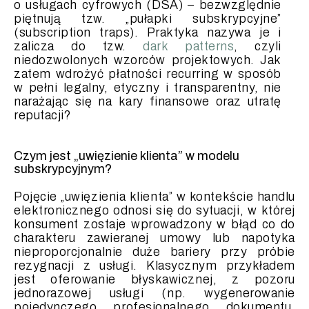
o usługach cyfrowych (DSA) – bezwzględnie
piętnują tzw. „pułapki subskrypcyjne”
(subscription traps). Praktyka nazywa je i
zalicza do tzw.
dark patterns
, czyli
niedozwolonych wzorców projektowych. Jak
zatem wdrożyć płatności recurring w sposób
w pełni legalny, etyczny i transparentny, nie
narażając się na kary finansowe oraz utratę
reputacji?
Czym jest „uwięzienie klienta” w modelu
subskrypcyjnym?
Pojęcie „uwięzienia klienta” w kontekście handlu
elektronicznego odnosi się do sytuacji, w której
konsument zostaje wprowadzony w błąd co do
charakteru zawieranej umowy lub napotyka
nieproporcjonalnie duże bariery przy próbie
rezygnacji z usługi. Klasycznym przykładem
jest oferowanie błyskawicznej, z pozoru
jednorazowej usługi (np. wygenerowanie
pojedynczego profesjonalnego dokumentu,