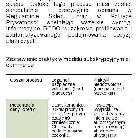
sklepu. Całość tego procesu musi zostać
skrupulatnie i precyzyjnie opisana w
Regulaminie Sklepu oraz w Polityce
Prywatności, spełniając wszelkie wymogi
informacyjne RODO w zakresie profilowania i
zautomatyzowanego podejmowania decyzji
płatniczych.
Zestawienie praktyk w modelu subskrypcyjnym e-
commerce
Obszar procesu
Legalne i
Praktyki
bezpieczne
niedozwolone
wdrożenie (best
(dark patterns /
practices)
ryzyko kar)
Prezentacja
Jasny komunikat:
Hasła typu
ceny i oferty
„Okres próbny 14
„Wypróbuj za 1
dni za 1 zł, po tym
zł!”, podczas gdy
czasie 49
informacja o
zł/miesięcznie”.
automatycznym
Obie kwoty
przejściu w drogi
podane tą samą
abonament
czcionką.
ukryta jest w