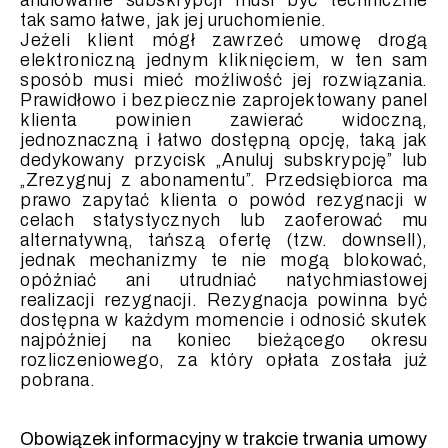
anulowanie subskrypcji musi być technicznie
tak samo łatwe, jak jej uruchomienie.
Jeżeli klient mógł zawrzeć umowę drogą
elektroniczną jednym kliknięciem, w ten sam
sposób musi mieć możliwość jej rozwiązania.
Prawidłowo i bezpiecznie zaprojektowany panel
klienta powinien zawierać widoczną,
jednoznaczną i łatwo dostępną opcję, taką jak
dedykowany przycisk „Anuluj subskrypcję” lub
„Zrezygnuj z abonamentu”. Przedsiębiorca ma
prawo zapytać klienta o powód rezygnacji w
celach statystycznych lub zaoferować mu
alternatywną, tańszą ofertę (tzw. downsell),
jednak mechanizmy te nie mogą blokować,
opóźniać ani utrudniać natychmiastowej
realizacji rezygnacji. Rezygnacja powinna być
dostępna w każdym momencie i odnosić skutek
najpóźniej na koniec bieżącego okresu
rozliczeniowego, za który opłata została już
pobrana.
Obowiązek informacyjny w trakcie trwania umowy