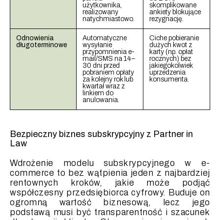
użytkownika,
skomplikowane
realizowany
ankiety blokujące
natychmiastowo.
rezygnację.
Odnowienia
Automatyczne
Ciche pobieranie
długoterminowe
wysyłanie
dużych kwot z
przypomnienia e-
karty (np. opłat
mail/SMS na 14–
rocznych) bez
30 dni przed
jakiegokolwiek
pobraniem opłaty
uprzedzenia
za kolejny rok lub
konsumenta.
kwartał wraz z
linkiem do
anulowania.
Bezpieczny biznes subskrypcyjny z Partner in
Law
Wdrożenie modelu subskrypcyjnego w e-
commerce to bez wątpienia jeden z najbardziej
rentownych kroków, jakie może podjąć
współczesny przedsiębiorca cyfrowy. Buduje on
ogromną wartość biznesową, lecz jego
podstawą musi być transparentność i szacunek