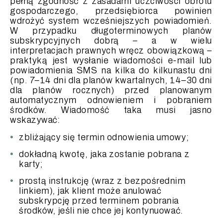
pełną zgodność z zasadami uczciwości obrotu
gospodarczego, przedsiębiorca powinien
wdrożyć system wcześniejszych powiadomień.
W przypadku długoterminowych planów
subskrypcyjnych dobrą – a w wielu
interpretacjach prawnych wręcz obowiązkową –
praktyką jest wysłanie wiadomości e-mail lub
powiadomienia SMS na kilka do kilkunastu dni
(np. 7–14 dni dla planów kwartalnych, 14–30 dni
dla planów rocznych) przed planowanym
automatycznym odnowieniem i pobraniem
środków. Wiadomość taka musi jasno
wskazywać:
zbliżający się termin odnowienia umowy;
dokładną kwotę, jaka zostanie pobrana z
karty;
prostą instrukcję (wraz z bezpośrednim
linkiem), jak klient może anulować
subskrypcję przed terminem pobrania
środków, jeśli nie chce jej kontynuować.